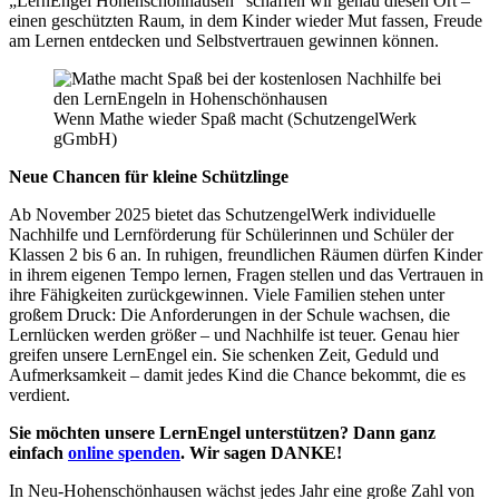
„LernEngel Hohenschönhausen“ schaffen wir genau diesen Ort –
einen geschützten Raum, in dem Kinder wieder Mut fassen, Freude
am Lernen entdecken und Selbstvertrauen gewinnen können.
Wenn Mathe wieder Spaß macht
(SchutzengelWerk
gGmbH)
Neue Chancen für kleine Schützlinge
Ab November 2025 bietet das SchutzengelWerk individuelle
Nachhilfe und Lernförderung für Schülerinnen und Schüler der
Klassen 2 bis 6 an. In ruhigen, freundlichen Räumen dürfen Kinder
in ihrem eigenen Tempo lernen, Fragen stellen und das Vertrauen in
ihre Fähigkeiten zurückgewinnen. Viele Familien stehen unter
großem Druck: Die Anforderungen in der Schule wachsen, die
Lernlücken werden größer – und Nachhilfe ist teuer. Genau hier
greifen unsere LernEngel ein. Sie schenken Zeit, Geduld und
Aufmerksamkeit – damit jedes Kind die Chance bekommt, die es
verdient.
Sie möchten unsere LernEngel unterstützen? Dann ganz
einfach
online spenden
. Wir sagen DANKE!
In Neu-Hohenschönhausen wächst jedes Jahr eine große Zahl von