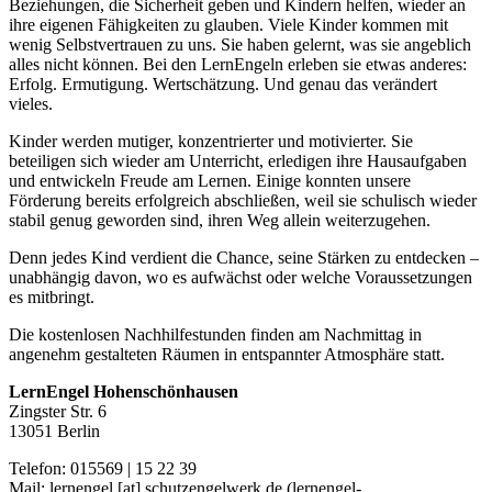
Beziehungen, die Sicherheit geben und Kindern helfen, wieder an
ihre eigenen Fähigkeiten zu glauben. Viele Kinder kommen mit
wenig Selbstvertrauen zu uns. Sie haben gelernt, was sie angeblich
alles nicht können. Bei den LernEngeln erleben sie etwas anderes:
Erfolg. Ermutigung. Wertschätzung. Und genau das verändert
vieles.
Kinder werden mutiger, konzentrierter und motivierter. Sie
beteiligen sich wieder am Unterricht, erledigen ihre Hausaufgaben
und entwickeln Freude am Lernen. Einige konnten unsere
Förderung bereits erfolgreich abschließen, weil sie schulisch wieder
stabil genug geworden sind, ihren Weg allein weiterzugehen.
Denn jedes Kind verdient die Chance, seine Stärken zu entdecken –
unabhängig davon, wo es aufwächst oder welche Voraussetzungen
es mitbringt.
Die kostenlosen Nachhilfestunden finden am Nachmittag in
angenehm gestalteten Räumen in entspannter Atmosphäre statt.
LernEngel Hohenschönhausen
Zingster Str. 6
13051 Berlin
Telefon: 015569 | 15 22 39
Mail:
lernengel
[at]
schutzengelwerk.de
(
lernengel-